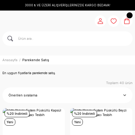
3000 ₺ VE ÜZERİ ALIŞVERİŞLERİNİZDE KARGO BEDAVA!
Anasayfa
Parekende Satış
En uygun fiyatlarla parekende satış.
Toplam 40 ürün
%20 İndirimli
%20 İndirimli
Yeni
Yeni