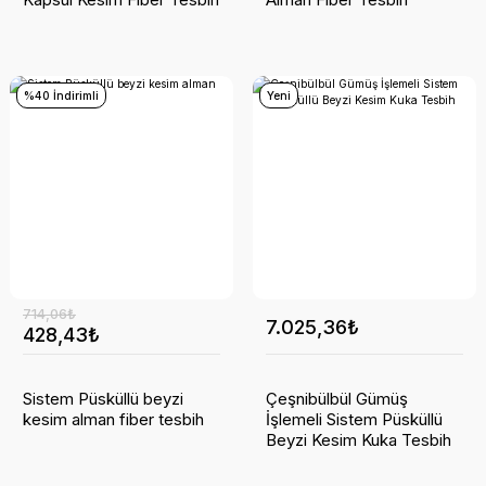
%40 İndirimli
Yeni
714,06₺
7.025,36₺
428,43₺
Sistem Püsküllü beyzi
Çeşnibülbül Gümüş
kesim alman fiber tesbih
İşlemeli Sistem Püsküllü
Beyzi Kesim Kuka Tesbih