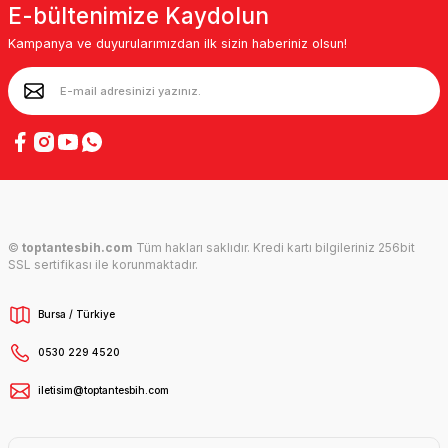
E-bültenimize Kaydolun
Kampanya ve duyurularımızdan ilk sizin haberiniz olsun!
©
toptantesbih.com
Tüm hakları saklıdır. Kredi kartı bilgileriniz 256bit
SSL sertifikası ile korunmaktadır.
Bursa / Türkiye
0530 229 4520
iletisim@toptantesbih.com