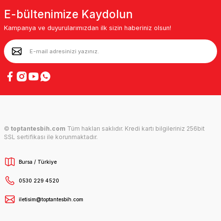
E-bültenimize Kaydolun
Kampanya ve duyurularımızdan ilk sizin haberiniz olsun!
©
toptantesbih.com
Tüm hakları saklıdır. Kredi kartı bilgileriniz 256bit
SSL sertifikası ile korunmaktadır.
Bursa / Türkiye
0530 229 4520
iletisim@toptantesbih.com