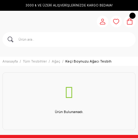
3000 ₺ VE ÜZERİ ALIŞVERİŞLERİNİZDE KARGO BEDAVA!
Anasayfa
Tüm Tesbihler
Ağaç
Keçi Boynuzu Ağacı Tesbih
Ürün Bulunamadı.