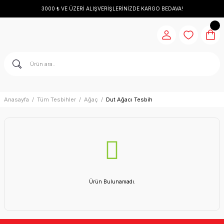
3000 ₺ VE ÜZERİ ALIŞVERİŞLERİNİZDE KARGO BEDAVA!
Anasayfa
Tüm Tesbihler
Ağaç
Dut Ağacı Tesbih
Ürün Bulunamadı.