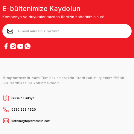
E-bültenimize Kaydolun
Kampanya ve duyurularımızdan ilk sizin haberiniz olsun!
©
toptantesbih.com
Tüm hakları saklıdır. Kredi kartı bilgileriniz 256bit
SSL sertifikası ile korunmaktadır.
Bursa / Türkiye
0530 229 4520
iletisim@toptantesbih.com