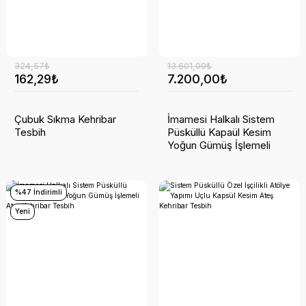
324,57₺
13.601,09₺
162,29₺
7.200,00₺
Çubuk Sıkma Kehribar
İmamesi Halkalı Sistem
Tesbih
Püsküllü Kapaül Kesim
Yoğun Gümüş İşlemeli
Yeşil Ateş Kehribar Tesbih
%47 İndirimli
Yeni