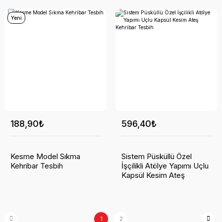
Yeni
188,90₺
596,40₺
Kesme Model Sıkma
Sistem Püsküllü Özel
Kehribar Tesbih
İşçilikli Atölye Yapımı Uçlu
Kapsül Kesim Ateş
Kehribar Tesbih
1
2