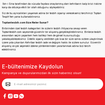
·
İbn-i Sina tarafından da vücuda faydası onaylanmış olan kehribarın kalp krizi riskine
karşı da oldukça etkili bir silah olduğunu söyleyebiliriz.
Siz de bu ayrıcalıkları yaşamak adına bir tesbih siparişi verecekseniz tercihinizi Toptan
Tespih’ten yana kullanabilirsiniz.
Toptantesbih.com Size Neler Sunar?
Birbirinden özel tesbih kategorileri ile sizlerin tesbih ihtiyacına cevap veren
Toptantesbih.com
sayesinde güvenilir bir alışveriş gerçekleştirebilirsiniz. Binlerce tesbih
arasından seçim yaparken hem kaliteyi hem de görsel kusursuzluğu
yakalayabileceksiniz. Üstelik sipariş verdikten çok kısa bir süre sonra sizlere ulaştırılmak
üzere yola çıkarılan Kehribar tesbih iade ve değişim hakkı ile sizlere sunulur. Güvenilir
alışveriş ve çok seçenekli ödeme yöntemlerinden yararlanmak adına bizi tercih
edebilirsiniz.
E-bültenimize Kaydolun
Kampanya ve duyurularımızdan ilk sizin haberiniz olsun!