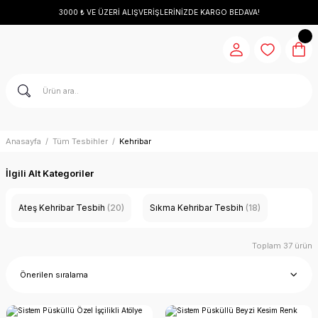
3000 ₺ VE ÜZERİ ALIŞVERİŞLERİNİZDE KARGO BEDAVA!
Anasayfa
Tüm Tesbihler
Kehribar
İlgili Alt Kategoriler
Ateş Kehribar Tesbih
(20)
Sıkma Kehribar Tesbih
(18)
Toplam 37 ürün