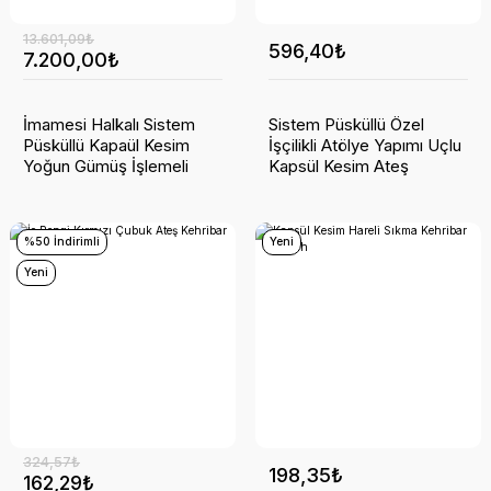
13.601,09₺
596,40₺
7.200,00₺
İmamesi Halkalı Sistem
Sistem Püsküllü Özel
Püsküllü Kapaül Kesim
İşçilikli Atölye Yapımı Uçlu
Yoğun Gümüş İşlemeli
Kapsül Kesim Ateş
Ateş Kehribar Tesbih
Kehribar Tesbih
%50 İndirimli
Yeni
Yeni
324,57₺
198,35₺
162,29₺