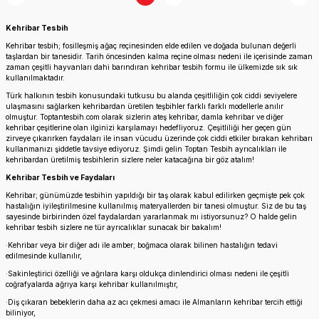
Kehribar Tesbih
Kehribar tesbih; fosilleşmiş ağaç reçinesinden elde edilen ve doğada bulunan değerli
taşlardan bir tanesidir. Tarih öncesinden kalma reçine olması nedeni ile içerisinde zaman
zaman çeşitli hayvanları dahi barındıran kehribar tesbih formu ile ülkemizde sık sık
kullanılmaktadır.
Türk halkının tesbih konusundaki tutkusu bu alanda çeşitliliğin çok ciddi seviyelere
ulaşmasını sağlarken kehribardan üretilen teşbihler farklı farklı modellerle anılır
olmuştur. Toptantesbih.com olarak sizlerin ateş kehribar, damla kehribar ve diğer
kehribar çeşitlerine olan ilginizi karşılamayı hedefliyoruz. Çeşitliliği her geçen gün
zirveye çıkarırken faydaları ile insan vücudu üzerinde çok ciddi etkiler bırakan kehribarı
kullanmanızı şiddetle tavsiye ediyoruz. Şimdi gelin Toptan Tesbih ayrıcalıkları ile
kehribardan üretilmiş tesbihlerin sizlere neler katacağına bir göz atalım!
Kehribar Tesbih ve Faydaları
Kehribar; günümüzde tesbihin yapıldığı bir taş olarak kabul edilirken geçmişte pek çok
hastalığın iyileştirilmesine kullanılmış materyallerden bir tanesi olmuştur. Siz de bu taş
sayesinde birbirinden özel faydalardan yararlanmak mı istiyorsunuz? O halde gelin
kehribar tesbih sizlere ne tür ayrıcalıklar sunacak bir bakalım!
·
Kehribar veya bir diğer adı ile amber; boğmaca olarak bilinen hastalığın tedavi
edilmesinde kullanılır,
·
Sakinleştirici özelliği ve ağrılara karşı oldukça dinlendirici olması nedeni ile çeşitli
coğrafyalarda ağrıya karşı kehribar kullanılmıştır,
·
Diş çıkaran bebeklerin daha az acı çekmesi amacı ile Almanların kehribar tercih ettiği
biliniyor,