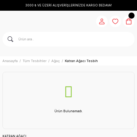
3000 ₺ VE ÜZERİ ALIŞVERİŞLERİNİZDE KARGO BEDAVA!
Anasayfa
Tüm Tesbihler
Ağaç
Katran Ağacı Tesbih
Ürün Bulunamadı.
KATRAN AĞACI