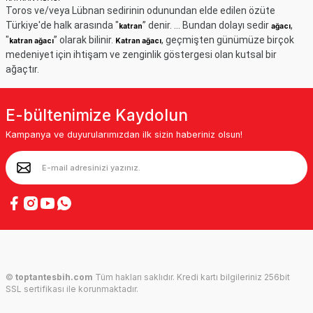
Toros ve/veya Lübnan sedirinin odunundan elde edilen özüte
Türkiye'de halk arasında "
” denir. ... Bundan dolayı sedir
,
katran
ağacı
"
” olarak bilinir.
, geçmişten günümüze birçok
katran ağacı
Katran ağacı
medeniyet için ihtişam ve zenginlik göstergesi olan kutsal bir
ağaçtır.
E-bültenimize Kaydolun
Kampanya ve duyurularımızdan ilk sizin haberiniz olsun!
©
toptantesbih.com
Tüm hakları saklıdır. Kredi kartı bilgileriniz 256bit
SSL sertifikası ile korunmaktadır.