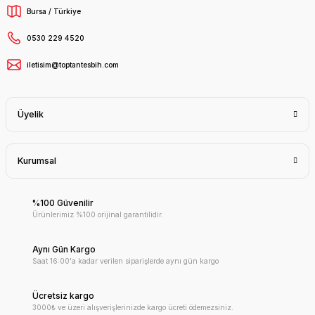
Bursa / Türkiye
0530 229 4520
iletisim@toptantesbih.com
Üyelik
Kurumsal
%100 Güvenilir
Ürünlerimiz %100 orijinal garantilidir.
Aynı Gün Kargo
Saat 16:00'a kadar verilen siparişlerde aynı gün kargo
Ücretsiz kargo
3000₺ ve üzeri alışverişlerinizde kargo ücreti ödemezsiniz.