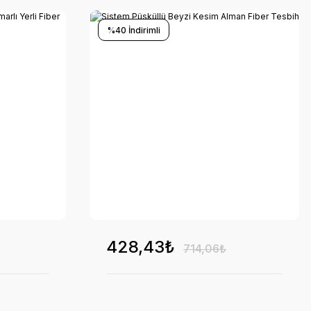
%40 İndirimli
428,43₺
714,06₺