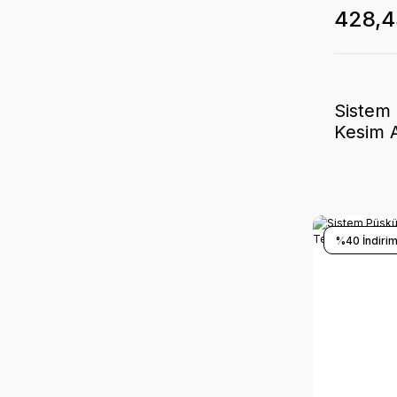
428,4
Sistem 
Kesim 
%40 İndirim