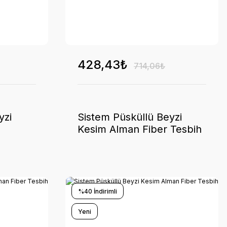
428,43₺
714,06₺
yzi
Sistem Püsküllü Beyzi
Kesim Alman Fiber Tesbih
%40 İndirimli
Yeni