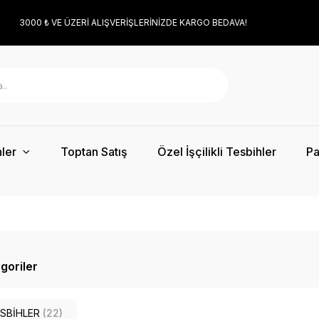
3000 ₺ VE ÜZERİ ALIŞVERİŞLERİNİZDE KARGO BEDAVA!
ler
Toptan Satış
Özel İşçilikli Tesbihler
Pa
egoriler
ESBİHLER
(22)