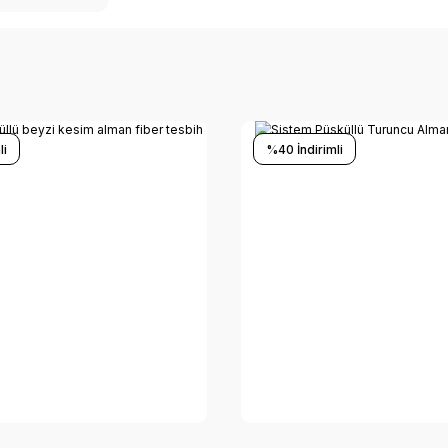
li
%40 İndirimli