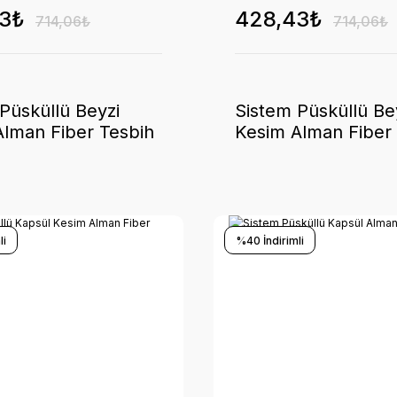
3₺
428,43₺
714,06₺
714,06₺
Püsküllü Beyzi
Sistem Püsküllü Be
Alman Fiber Tesbih
Kesim Alman Fiber
li
%40 İndirimli