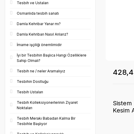
Tesbih ve Ustaları
Osmanlıda tesbih sanatı
Damla Kehribar Yanar mı?
Damla Kehribarı Nasıl Anlarız?
İmame işçiliği önemlimidir
İyi bir Tesbihin Başlıca Hangi Özelliklere
Sahip Olmalı?
428,4
Tesbih ne / neler Aramalıyız
Tesbihin Dostluğu
Tesbih Ustaları
Sistem 
Tesbih Kolleksiyonerlerinin Ziyaret
Noktaları
Kesim 
Tesbih Merakı Babadan Kalma Bir
Tesbihle Başlıyor