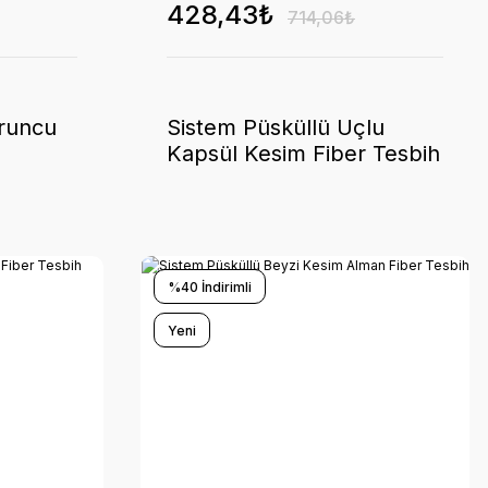
428,43₺
714,06₺
uruncu
Sistem Püsküllü Uçlu
Kapsül Kesim Fiber Tesbih
%40 İndirimli
Yeni