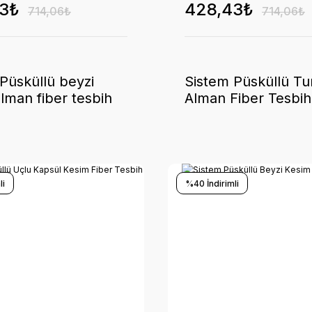
3₺
428,43₺
714,06₺
714,06₺
Püsküllü beyzi
Sistem Püsküllü T
lman fiber tesbih
Alman Fiber Tesbih
li
%40 İndirimli