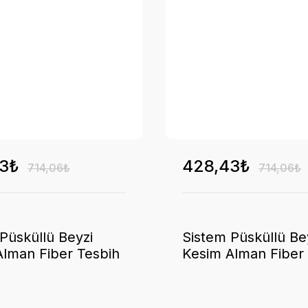
3₺
428,43₺
714,06₺
714,06₺
Püsküllü Beyzi
Sistem Püsküllü Be
Alman Fiber Tesbih
Kesim Alman Fiber