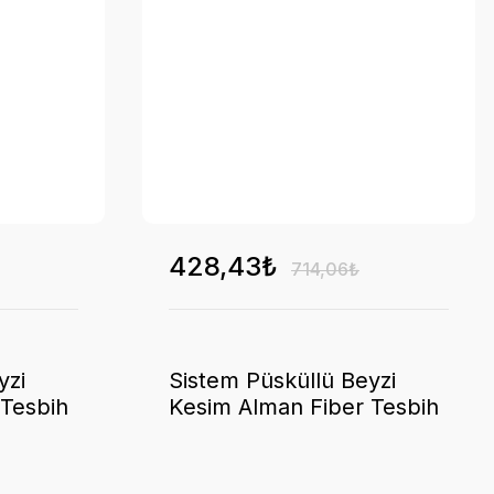
428,43₺
714,06₺
yzi
Sistem Püsküllü Beyzi
 Tesbih
Kesim Alman Fiber Tesbih