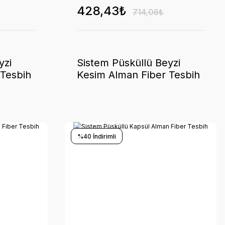
428,43₺
714,06₺
yzi
Sistem Püsküllü Beyzi
 Tesbih
Kesim Alman Fiber Tesbih
%40 İndirimli