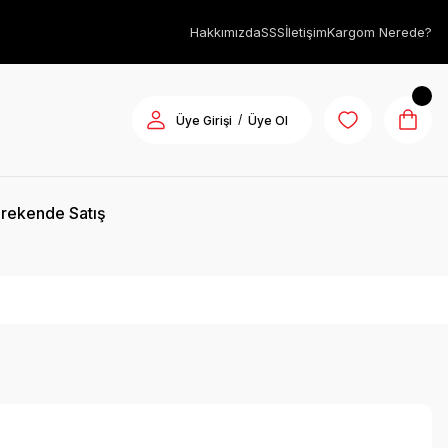
Hakkımızda
SSS
İletişim
Kargom Nerede?
/
Üye Girişi
Üye Ol
rekende Satış