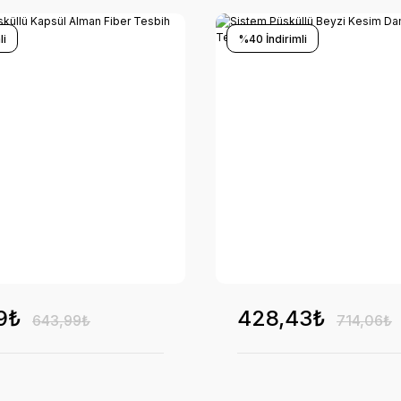
li
%40 İndirimli
9₺
428,43₺
643,99₺
714,06₺