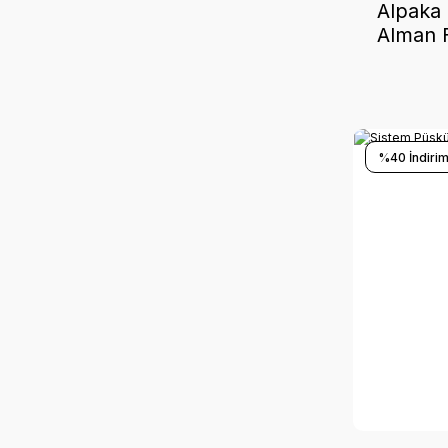
Alpaka 
Alman F
%40 İndirim