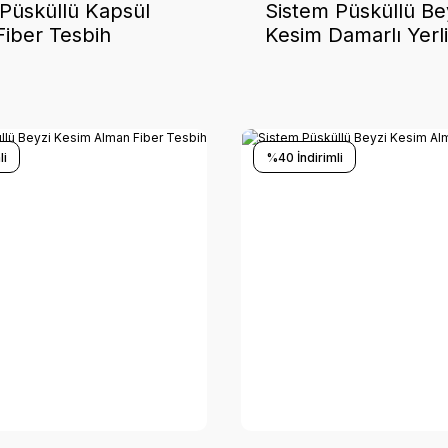
Püsküllü Kapsül
Sistem Püsküllü Be
iber Tesbih
Kesim Damarlı Yerli
Tesbih
li
%40 İndirimli