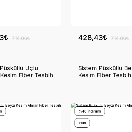
3₺
428,43₺
714,06₺
714,06₺
Püsküllü Uçlu
Sistem Püsküllü Be
Kesim Fiber Tesbih
Kesim Fiber Tesbih
li
%40 İndirimli
Yeni