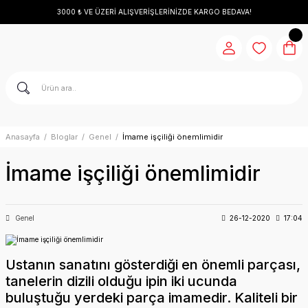
3000 ₺ VE ÜZERİ ALIŞVERİŞLERİNİZDE KARGO BEDAVA!
Anasayfa
Bloglar
Genel
İmame işçiliği önemlimidir
İmame işçiliği önemlimidir
Genel
26-12-2020
17:04
Ustanın sanatını gösterdiği en önemli parçası,
tanelerin dizili olduğu ipin iki ucunda
buluştuğu yerdeki parça imamedir. Kaliteli bir