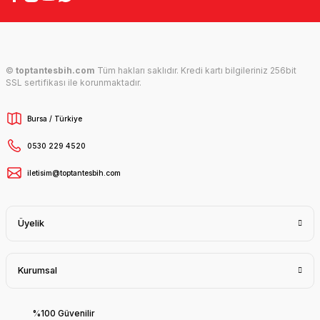
©
toptantesbih.com
Tüm hakları saklıdır. Kredi kartı bilgileriniz 256bit
SSL sertifikası ile korunmaktadır.
Bursa / Türkiye
0530 229 4520
iletisim@toptantesbih.com
Üyelik
Kurumsal
%100 Güvenilir