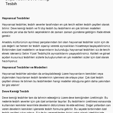
Tesbih
Hayvansal Tesbihler
Hayvansal tesbihler, tesbih severler tarafından en çok tercih edilen tesbih çeşitleri olarak
bilinir. Deve kemiği tesbih ve fil dişi tesbih bu tesbihlerin en çok bilinen modelleri
arasında yer alsa da farklı seçeneklerin de zaman zaman gündeme geldiğini ifade etmek
gerekir.
Anadolu kültürünün ayrılmaz parçalarından biri olan hayvansal tesbihler sizin için de
çok değerli ise hemen bir tesbih siparişi vererek ayrıcalıkları hissetmeye başlayabilirsiniz.
Birbirinden özel modellerin ve tasarımların bulunduğu hayvansal tesbihleri siz de tercih
etmek isterseniz Selim Yücel Tesbihçilik ayrıcalıklarını yaşayabilirsiniz. Kaliteli ve görsel
açıdan kusursuz tesbihleri sizlerle buluştururken en şık modelleri sizler için özel olarak
hazırlıyoruz.
Hayvansal Tesbihler ve Modelleri
Hayvansal tesbihler adından da anlaşılabileceği üzere hayvanların kemikleri veya
dişlerinden hazırlanan tesbih tanelerinin işlenmesi ole ortaya çıkar. Çok özel tesbih
çeşitleri olması ile bilinen bu tesbihlerden hangi modeller olduğuna gelin daha yakından
bir göz atalım!
Deve Kemiği Tesbih
Deve kemiği tesbihler tam da tahmin edeceğiniz üzere deve kemiğinden üretilmiştir. Bu
nedenle tesbih severler için çok özel anlamlar taşırlar. Bu tesbihlerin üretilmesi esnasında
kullanılan kemikler kesinlikle develerin öldürülmesi ile elde edilmez. Doğal yollardan can
veren develerin kemikleri işlenerek tesbih formuna getirilir. Bu sayede birbirinden özel
tesbih çeşitleri çıkar ortaya. Siz de bu seçeneklerden birini satın almak istediğinizde