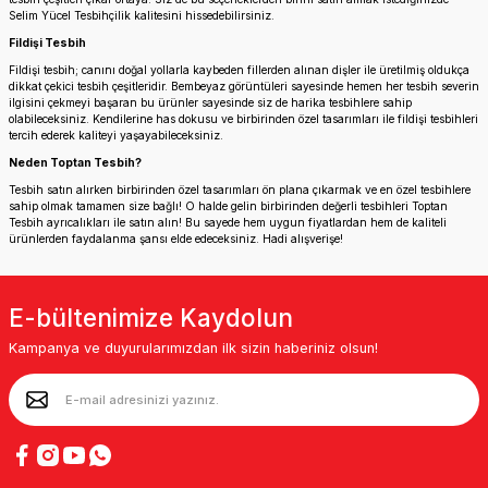
Selim Yücel Tesbihçilik kalitesini hissedebilirsiniz.
Fildişi Tesbih
Fildişi tesbih; canını doğal yollarla kaybeden fillerden alınan dişler ile üretilmiş oldukça
dikkat çekici tesbih çeşitleridir. Bembeyaz görüntüleri sayesinde hemen her tesbih severin
ilgisini çekmeyi başaran bu ürünler sayesinde siz de harika tesbihlere sahip
olabileceksiniz. Kendilerine has dokusu ve birbirinden özel tasarımları ile fildişi tesbihleri
tercih ederek kaliteyi yaşayabileceksiniz.
Neden Toptan Tesbih?
Tesbih satın alırken birbirinden özel tasarımları ön plana çıkarmak ve en özel tesbihlere
sahip olmak tamamen size bağlı! O halde gelin birbirinden değerli tesbihleri Toptan
Tesbih ayrıcalıkları ile satın alın! Bu sayede hem uygun fiyatlardan hem de kaliteli
ürünlerden faydalanma şansı elde edeceksiniz. Hadi alışverişe!
E-bültenimize Kaydolun
Kampanya ve duyurularımızdan ilk sizin haberiniz olsun!