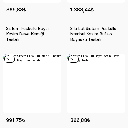
366,88₺
1.388,44₺
Sistem Püsküllü Beyzi
3 lü Lot Sistem Püsküllü
Kesim Deve Kemiği
Istanbul Kesim Bufalo
Tesbih
Boynuzu Tesbih
Yeni
Yeni
991,75₺
366,88₺