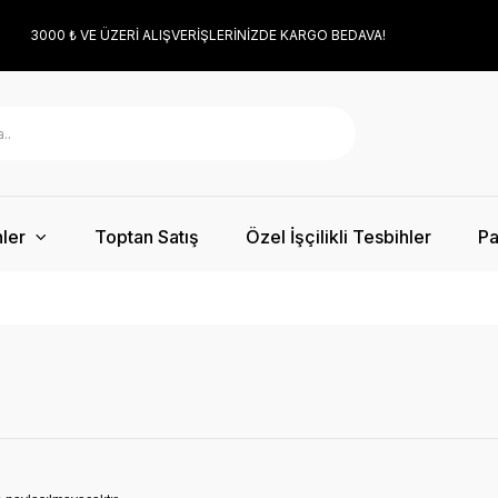
3000 ₺ VE ÜZERİ ALIŞVERİŞLERİNİZDE KARGO BEDAVA!
ler
Toptan Satış
Özel İşçilikli Tesbihler
Pa