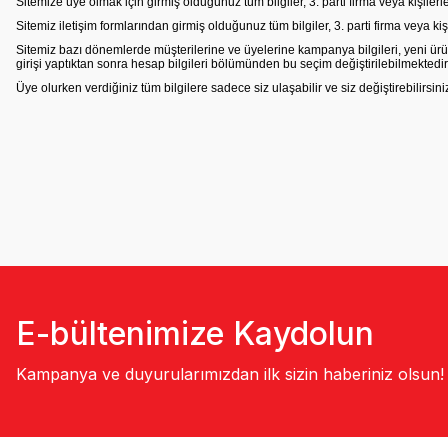
Sitemize üye olmak için girmiş olduğunuz tüm bilgiler, 3. parti firma veya kişilerl
Sitemiz iletişim formlarından girmiş olduğunuz tüm bilgiler, 3. parti firma veya kiş
Sitemiz bazı dönemlerde müşterilerine ve üyelerine kampanya bilgileri, yeni ürün
girişi yaptıktan sonra hesap bilgileri bölümünden bu seçim değiştirilebilmektedir
Üye olurken verdiğiniz tüm bilgilere sadece siz ulaşabilir ve siz değiştirebilirsin
E-bültenimize Kaydolun
Kampanya ve duyurularımızdan ilk sizin haberiniz olsun!