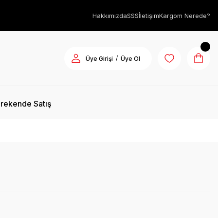
Hakkımızda
SSS
İletişim
Kargom Nerede?
/
Üye Girişi
Üye Ol
rekende Satış