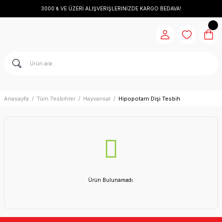
3000 ₺ VE ÜZERİ ALIŞVERİŞLERİNİZDE KARGO BEDAVA!
Anasayfa
Tüm Tesbihler
Hayvansal
Hipopotam Dişi Tesbih
Ürün Bulunamadı.