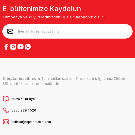
E-bültenimize Kaydolun
Kampanya ve duyurularımızdan ilk sizin haberiniz olsun!
©
toptantesbih.com
Tüm hakları saklıdır. Kredi kartı bilgileriniz 256bit
SSL sertifikası ile korunmaktadır.
Bursa / Türkiye
0530 229 4520
iletisim@toptantesbih.com