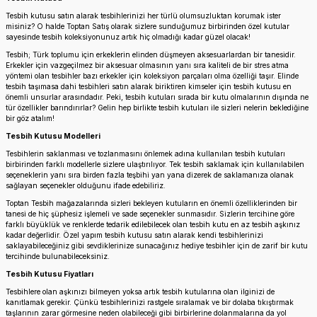
Tesbih kutusu satın alarak tesbihlerinizi her türlü olumsuzluktan korumak ister
misiniz? O halde Toptan Satış olarak sizlere sunduğumuz birbirinden özel kutular
sayesinde tesbih koleksiyonunuz artık hiç olmadığı kadar güzel olacak!
Tesbih; Türk toplumu için erkeklerin elinden düşmeyen aksesuarlardan bir tanesidir.
Erkekler için vazgeçilmez bir aksesuar olmasının yanı sıra kaliteli de bir stres atma
yöntemi olan tesbihler bazı erkekler için koleksiyon parçaları olma özelliği taşır. Elinde
tesbih taşımasa dahi tesbihleri satın alarak biriktiren kimseler için tesbih kutusu en
önemli unsurlar arasındadır. Peki, tesbih kutuları sırada bir kutu olmalarının dışında ne
tür özellikler barındırırlar? Gelin hep birlikte tesbih kutuları ile sizleri nelerin beklediğine
bir göz atalım!
Tesbih Kutusu Modelleri
Tesbihlerin saklanması ve tozlanmasını önlemek adına kullanılan tesbih kutuları
birbirinden farklı modellerle sizlere ulaştırılıyor. Tek tesbih saklamak için kullanılabilen
seçeneklerin yanı sıra birden fazla teşbihi yan yana dizerek de saklamanıza olanak
sağlayan seçenekler olduğunu ifade edebiliriz.
Toptan Tesbih mağazalarında sizleri bekleyen kutuların en önemli özelliklerinden bir
tanesi de hiç şüphesiz işlemeli ve sade seçenekler sunmasıdır. Sizlerin tercihine göre
farklı büyüklük ve renklerde tedarik edilebilecek olan tesbih kutu en az tesbih aşkınız
kadar değerlidir. Özel yapım tesbih kutusu satın alarak kendi tesbihlerinizi
saklayabileceğiniz gibi sevdiklerinize sunacağınız hediye tesbihler için de zarif bir kutu
tercihinde bulunabileceksiniz.
Tesbih Kutusu Fiyatları
Tesbihlere olan aşkınızı bilmeyen yoksa artık tesbih kutularına olan ilginizi de
kanıtlamak gerekir. Çünkü tesbihlerinizi rastgele sıralamak ve bir dolaba tıkıştırmak
taşlarının zarar görmesine neden olabileceği gibi birbirlerine dolanmalarına da yol