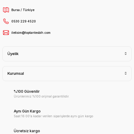
Bursa / Türkiye
0530 229 4520
iletisim@toptantesbih.com
Üyelik
Kurumsal
%100 Güvenilir
Ürünlerimiz %100 orijinal garantilidir.
Aynı Gün Kargo
Saat 16:00'a kadar verilen siparişlerde aynı gün kargo
Ücretsiz kargo