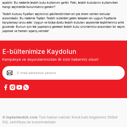
açabilir. Bu nedenle tesbih kutu kullanımı şarttır. Peki, tesbih kutularını kullanırken
hangi seçimlerde bulunmanız gerekir?
Tesbih kutusu fiyatları seçiminizi şekillendirirken en çok önem verilen konular
arasındadır. Bu nedenle Toptan Tesbih sizlerden gelen talepleri en uygun fiyatlarla
karşılamayı arzu eder. Uygun ve bütçe dostu tesbih kutuları sayesinde teşbihleriniz artık
güvende. Bunun için tek yapmanız gereken tesbih kutu ürünlerimiz arasından bir seçim
yapmak ve hemen sipariş vermek!
E-bültenimize Kaydolun
Kampanya ve duyurularımızdan ilk sizin haberiniz olsun!
©
toptantesbih.com
Tüm hakları saklıdır. Kredi kartı bilgileriniz 256bit
SSL sertifikası ile korunmaktadır.