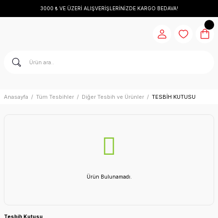
3000 ₺ VE ÜZERİ ALIŞVERİŞLERİNİZDE KARGO BEDAVA!
Anasayfa
Tüm Tesbihler
Diğer Tesbih ve Ürünler
TESBİH KUTUSU
Ürün Bulunamadı.
Tesbih Kutusu