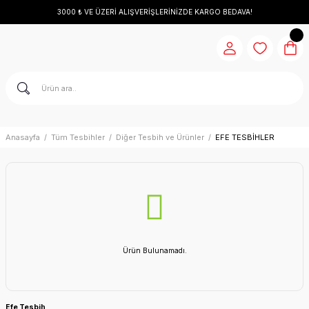
3000 ₺ VE ÜZERİ ALIŞVERİŞLERİNİZDE KARGO BEDAVA!
Anasayfa
Tüm Tesbihler
Diğer Tesbih ve Ürünler
EFE TESBİHLER
Ürün Bulunamadı.
Efe Tesbih