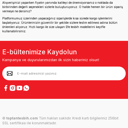
Alışverişinizi yaparken fiyatın yanında kaliteyi de önemsiyorsanız o noktada da
birbirinden değerli seçenekleri sizlerle buluşturuyoruz. O halde hemen bir ürün sipariş
vermeye ne dersiniz?
Platformumuz üzerinden yapacağınız siparişlerde kısa sürede kargo işlemlerini
başlatıyoruz. Ürünlerinizin güvenilir bir şekilde sizlere teslim edilmesi adına bütün
önlemleri alıyoruz. Hızlı kargo ile size ulaşan Efe tesbih modellerini keyifle
kullanabilirsiniz.
E-bültenimize Kaydolun
Kampanya ve duyurularımızdan ilk sizin haberiniz olsun!
©
toptantesbih.com
Tüm hakları saklıdır. Kredi kartı bilgileriniz 256bit
SSL sertifikası ile korunmaktadır.