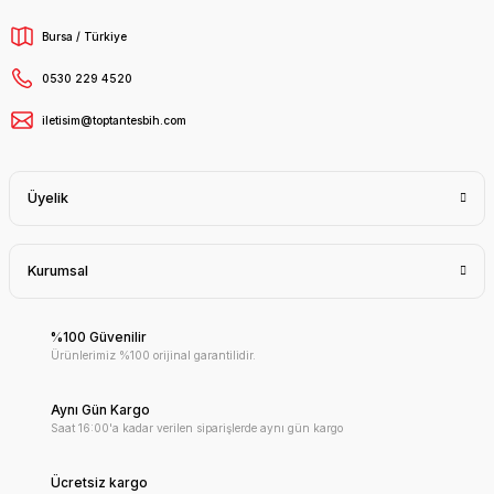
Bursa / Türkiye
0530 229 4520
iletisim@toptantesbih.com
Üyelik
Kurumsal
%100 Güvenilir
Ürünlerimiz %100 orijinal garantilidir.
Aynı Gün Kargo
Saat 16:00'a kadar verilen siparişlerde aynı gün kargo
Ücretsiz kargo