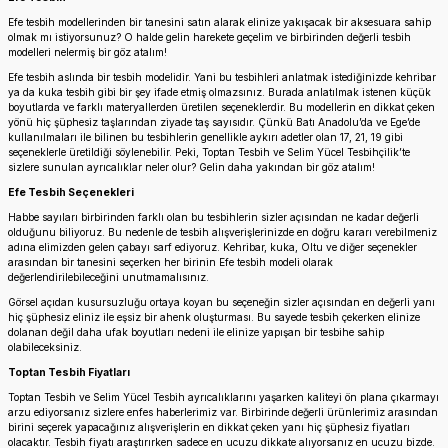
Efe tesbih modellerinden bir tanesini satın alarak elinize yakışacak bir aksesuara sahip
olmak mı istiyorsunuz? O halde gelin harekete geçelim ve birbirinden değerli tesbih
modelleri nelermiş bir göz atalım!
Efe tesbih aslında bir tesbih modelidir. Yani bu tesbihleri anlatmak istediğinizde kehribar
ya da kuka tesbih gibi bir şey ifade etmiş olmazsınız. Burada anlatılmak istenen küçük
boyutlarda ve farklı materyallerden üretilen seçeneklerdir. Bu modellerin en dikkat çeken
yönü hiç şüphesiz taşlarından ziyade taş sayısıdır. Çünkü Batı Anadolu’da ve Ege’de
kullanılmaları ile bilinen bu tesbihlerin genellikle aykırı adetler olan 17, 21, 19 gibi
seçeneklerle üretildiği söylenebilir. Peki, Toptan Tesbih ve Selim Yücel Tesbihçilik’te
sizlere sunulan ayrıcalıklar neler olur? Gelin daha yakından bir göz atalım!
Efe Tesbih Seçenekleri
Habbe sayıları birbirinden farklı olan bu tesbihlerin sizler açısından ne kadar değerli
olduğunu biliyoruz. Bu nedenle de tesbih alışverişlerinizde en doğru kararı verebilmeniz
adına elimizden gelen çabayı sarf ediyoruz. Kehribar, kuka, Oltu ve diğer seçenekler
arasından bir tanesini seçerken her birinin Efe tesbih modeli olarak
değerlendirilebileceğini unutmamalısınız.
Görsel açıdan kusursuzluğu ortaya koyan bu seçeneğin sizler açısından en değerli yanı
hiç şüphesiz eliniz ile eşsiz bir ahenk oluşturması. Bu sayede tesbih çekerken elinize
dolanan değil daha ufak boyutları nedeni ile elinize yapışan bir tesbihe sahip
olabileceksiniz.
Toptan Tesbih Fiyatları
Toptan Tesbih ve Selim Yücel Tesbih ayrıcalıklarını yaşarken kaliteyi ön plana çıkarmayı
arzu ediyorsanız sizlere enfes haberlerimiz var. Birbirinde değerli ürünlerimiz arasından
birini seçerek yapacağınız alışverişlerin en dikkat çeken yanı hiç şüphesiz fiyatları
olacaktır. Tesbih fiyatı araştırırken sadece en ucuzu dikkate alıyorsanız en ucuzu bizde.