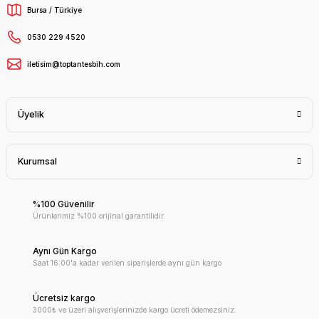
Bursa / Türkiye
0530 229 4520
iletisim@toptantesbih.com
Üyelik
Kurumsal
%100 Güvenilir
Ürünlerimiz %100 orijinal garantilidir.
Aynı Gün Kargo
Saat 16:00'a kadar verilen siparişlerde aynı gün kargo
Ücretsiz kargo
3000₺ ve üzeri alışverişlerinizde kargo ücreti ödemezsiniz.