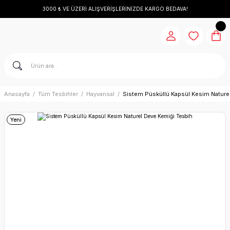
3000 ₺ VE ÜZERİ ALIŞVERİŞLERİNİZDE KARGO BEDAVA!
Anasayfa
Tüm Tesbihler
Hayvansal
Sistem Püsküllü Kapsül Kesim Nature
Yeni