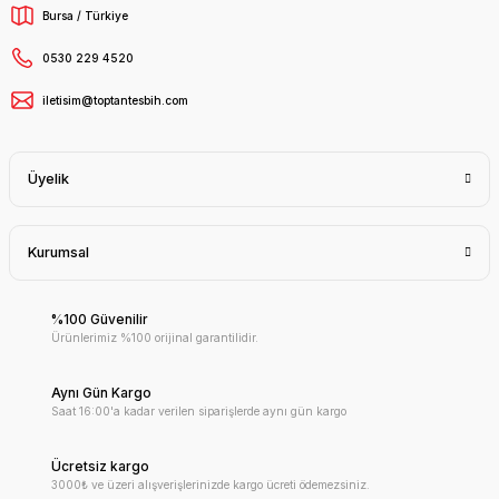
Bursa / Türkiye
0530 229 4520
iletisim@toptantesbih.com
Üyelik
Kurumsal
%100 Güvenilir
Ürünlerimiz %100 orijinal garantilidir.
Aynı Gün Kargo
Saat 16:00'a kadar verilen siparişlerde aynı gün kargo
Ücretsiz kargo
3000₺ ve üzeri alışverişlerinizde kargo ücreti ödemezsiniz.