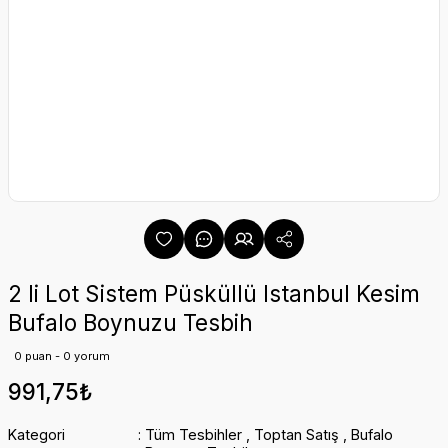
2 li Lot Sistem Püsküllü Istanbul Kesim
Bufalo Boynuzu Tesbih
0 puan - 0 yorum
991,75₺
Kategori
Tüm Tesbihler
,
Toptan Satış
,
Bufalo