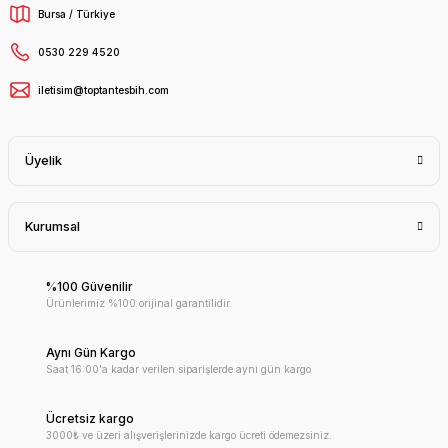
Bursa / Türkiye
0530 229 4520
iletisim@toptantesbih.com
Üyelik
Kurumsal
%100 Güvenilir
Ürünlerimiz %100 orijinal garantilidir.
Aynı Gün Kargo
Saat 16:00'a kadar verilen siparişlerde aynı gün kargo
Ücretsiz kargo
3000₺ ve üzeri alışverişlerinizde kargo ücreti ödemezsiniz.