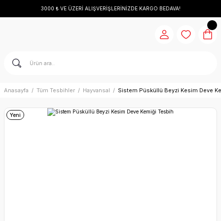
3000 ₺ VE ÜZERİ ALIŞVERİŞLERİNİZDE KARGO BEDAVA!
Anasayfa
Tüm Tesbihler
Hayvansal
Sistem Püsküllü Beyzi Kesim Deve Ke
Yeni