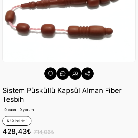
Sistem Püsküllü Kapsül Alman Fiber
Tesbih
0 puan - 0 yorum
%40 İndirimli
428,43₺
714,06₺