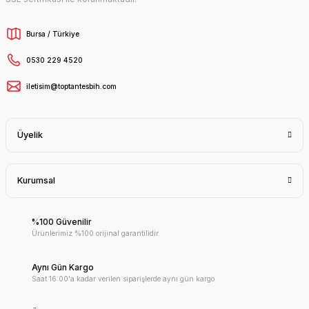
Bursa / Türkiye
0530 229 4520
iletisim@toptantesbih.com
Üyelik
Kurumsal
%100 Güvenilir
Ürünlerimiz %100 orijinal garantilidir.
Aynı Gün Kargo
Saat 16:00'a kadar verilen siparişlerde aynı gün kargo