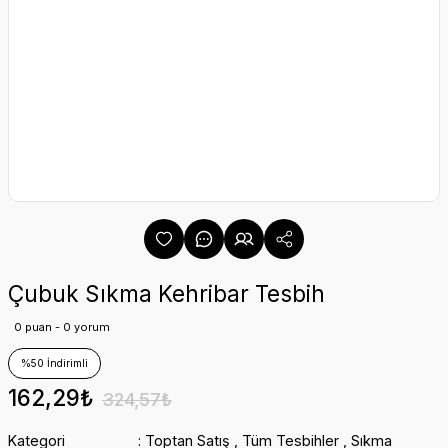
Çubuk Sıkma Kehribar Tesbih
0 puan - 0 yorum
%50 İndirimli
162,29₺
324,57₺
Kategori
Toptan Satış
,
Tüm Tesbihler
,
Sıkma