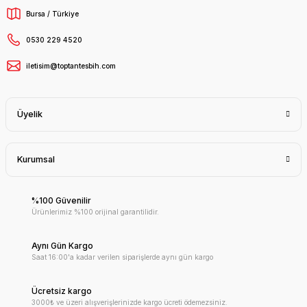
Bursa / Türkiye
0530 229 4520
iletisim@toptantesbih.com
Üyelik
Kurumsal
%100 Güvenilir
Ürünlerimiz %100 orijinal garantilidir.
Aynı Gün Kargo
Saat 16:00'a kadar verilen siparişlerde aynı gün kargo
Ücretsiz kargo
3000₺ ve üzeri alışverişlerinizde kargo ücreti ödemezsiniz.