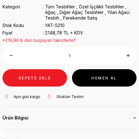
Kategori
Tüm Tesbihler
,
Özel İşçilikli Tesbihler
,
Ağaç
,
Diğer Ağaç Tesbihler
,
Yılan Ağacı
Tesbih
,
Parekende Satış
Stok Kodu
YAT-5210
Fiyat
2.148,78 TL + KDV
*219,86 ₺ den başlayan taksitlerle!!
SEPETE EKLE
HEMEN AL
Aynı gün kargo
Stoktan Teslim
Ürün Bilgisi