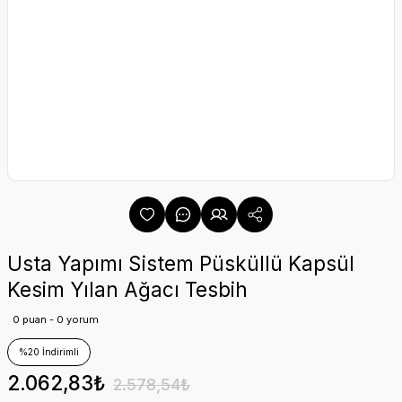
Usta Yapımı Sistem Püsküllü Kapsül
Kesim Yılan Ağacı Tesbih
0 puan - 0 yorum
%20 İndirimli
2.062,83₺
2.578,54₺