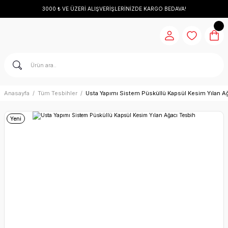
3000 ₺ VE ÜZERİ ALIŞVERİŞLERİNİZDE KARGO BEDAVA!
Anasayfa
Tüm Tesbihler
Usta Yapımı Sistem Püsküllü Kapsül Kesim Yılan A
Yeni