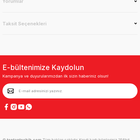
Yorumlar
Taksit Seçenekleri
E-bültenimize Kaydolun
Kampanya ve duyurularımızdan ilk sizin haberiniz olsun!
©
toptantesbih.com
Tüm hakları saklıdır. Kredi kartı bilgileriniz 256bit