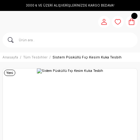
3000 ₺ VE ÜZERİ ALIŞVERİŞLERİNİZDE KARGO BEDAVA!
Anasayfa
Tüm Tesbihler
Sistem Püsküllü Fıçı Kesim Kuka Tesbih
Yeni