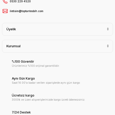
0530 229 4520
iletisim@toptantesbih.com
Üyelik
Kurumsal
%100 Güvenilir
Ürünlerimiz %100 orijinal garantilidir.
Aynı Gün Kargo
Saat 16:00'a kadar verilen siparişlerde aynı gün kargo
Ücretsiz kargo
3000₺ ve üzeri alışverişlerinizde kargo ücreti ödemezsiniz.
7/24 Destek