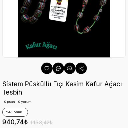
Sistem Püsküllü Fıçı Kesim Kafur Ağacı
Tesbih
0 puan - 0 yorum
%17 İndirimli
940,74₺
1.133,42₺