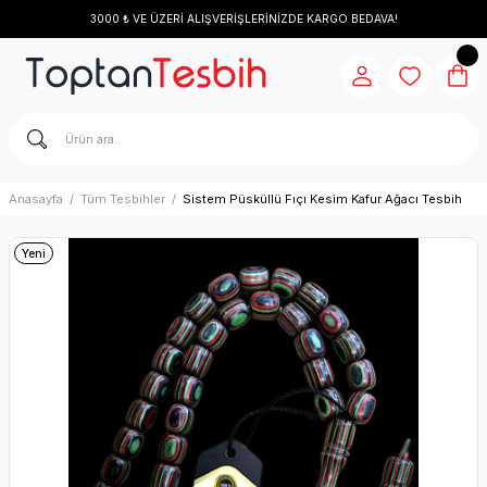
3000 ₺ VE ÜZERİ ALIŞVERİŞLERİNİZDE KARGO BEDAVA!
Anasayfa
Tüm Tesbihler
Sistem Püsküllü Fıçı Kesim Kafur Ağacı Tesbih
Yeni