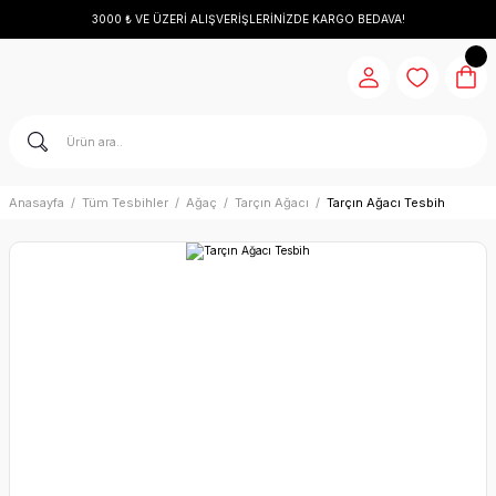
3000 ₺ VE ÜZERİ ALIŞVERİŞLERİNİZDE KARGO BEDAVA!
Anasayfa
Tüm Tesbihler
Ağaç
Tarçın Ağacı
Tarçın Ağacı Tesbih