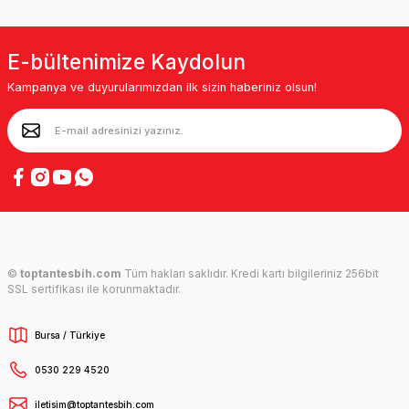
E-bültenimize Kaydolun
Kampanya ve duyurularımızdan ilk sizin haberiniz olsun!
©
toptantesbih.com
Tüm hakları saklıdır. Kredi kartı bilgileriniz 256bit
SSL sertifikası ile korunmaktadır.
Bursa / Türkiye
0530 229 4520
iletisim@toptantesbih.com