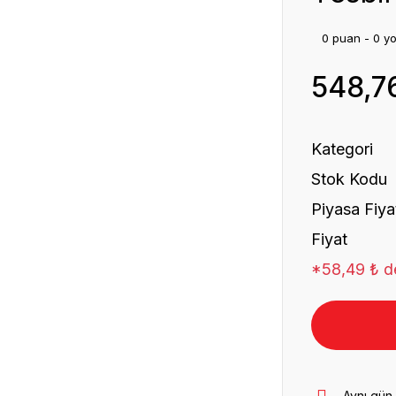
0 puan - 0 y
548,7
Kategori
Stok Kodu
Piyasa Fiya
Fiyat
*58,49 ₺ de
Aynı gün