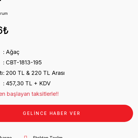
orum
6₺
Ağaç
CBT-1813-195
tı
200 TL & 220 TL Arası
457,30 TL + KDV
n başlayan taksitlerle!!
GELİNCE HABER VER
 kargo
Stoktan Teslim