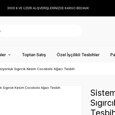
3000 ₺ VE ÜZERİ ALIŞVERİŞLERİNİZDE KARGO BEDAVA!
ler
Toptan Satış
Özel İşçilikli Tesbihler
Pa
lleksiyonluk Sıgırcık Kesim Cocobolo Ağacı Tesbih
Sistem
Sıgırc
Tesbi