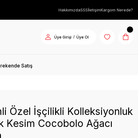
Hakkımızda
SSS
İletişim
Kargom Nerede?
/
Üye Girişi
Üye Ol
rekende Satış
li Özel İşçilikli Kolleksiyonluk
ık Kesim Cocobolo Ağacı
h