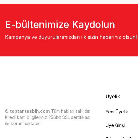
E-bültenimize Kaydolun
Kampanya ve duyurularımızdan ilk sizin haberiniz olsun!
Üyelik
©
toptantesbih.com
Tüm hakları saklıdır.
Yeni Üyelik
Kredi kartı bilgileriniz 256bit SSL sertifikası
ile korunmaktadır.
Üye Girişi