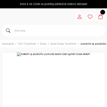
3000 ₺ VE ÜZERİ ALIŞVERİŞLERİNİZDE KARGO BEDAVA!
Anasayfa
Tüm Tesbihler
Kuka
Sade Kuka Tesbihler
sistemli ip püsküllü