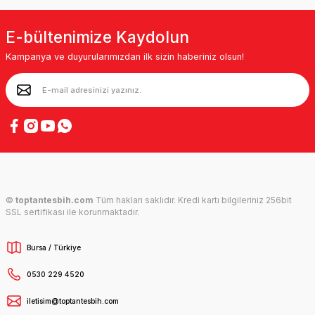
E-bültenimize Kaydolun
Kampanya ve duyurularımızdan ilk sizin haberiniz olsun!
©
toptantesbih.com
Tüm hakları saklıdır. Kredi kartı bilgileriniz 256bit
SSL sertifikası ile korunmaktadır.
Bursa / Türkiye
0530 229 4520
iletisim@toptantesbih.com