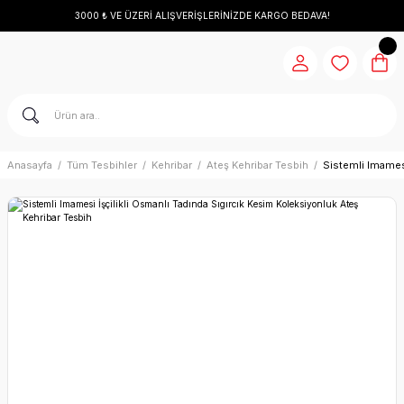
3000 ₺ VE ÜZERİ ALIŞVERİŞLERİNİZDE KARGO BEDAVA!
Anasayfa
Tüm Tesbihler
Kehribar
Ateş Kehribar Tesbih
Sistemli Imamesi