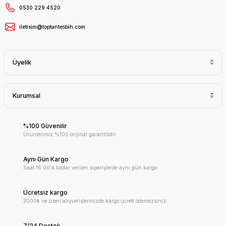
0530 229 4520
iletisim@toptantesbih.com
Üyelik
Kurumsal
%100 Güvenilir
Ürünlerimiz %100 orijinal garantilidir.
Aynı Gün Kargo
Saat 16:00'a kadar verilen siparişlerde aynı gün kargo
Ücretsiz kargo
3000₺ ve üzeri alışverişlerinizde kargo ücreti ödemezsiniz.
7/24 Destek