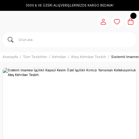
3000 ₺ VE ÜZERİ ALIŞVERİŞLERİNİZDE KARGO BEDAVA!
Anasayfa
Tüm Tesbihler
Kehribar
Ateş Kehribar Tesbih
Sistemli Imamesi