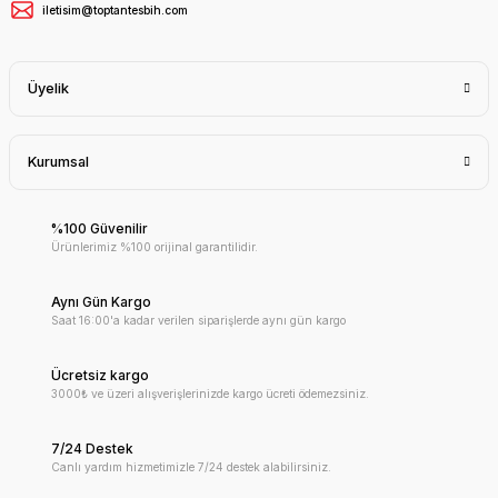
iletisim@toptantesbih.com
Üyelik
Kurumsal
%100 Güvenilir
Ürünlerimiz %100 orijinal garantilidir.
Aynı Gün Kargo
Saat 16:00'a kadar verilen siparişlerde aynı gün kargo
Ücretsiz kargo
3000₺ ve üzeri alışverişlerinizde kargo ücreti ödemezsiniz.
7/24 Destek
Canlı yardım hizmetimizle 7/24 destek alabilirsiniz.