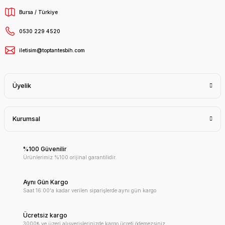
Bursa / Türkiye
0530 229 4520
iletisim@toptantesbih.com
Üyelik
Kurumsal
%100 Güvenilir
Ürünlerimiz %100 orijinal garantilidir.
Aynı Gün Kargo
Saat 16:00'a kadar verilen siparişlerde aynı gün kargo
Ücretsiz kargo
3000₺ ve üzeri alışverişlerinizde kargo ücreti ödemezsiniz.