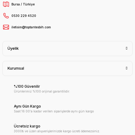
Bursa / Türkiye
0530 229 4520
iletisim@toptantesbih.com
Üyelik
Kurumsal
%100 Güvenilir
Ürünlerimiz %100 orijinal garantilidir.
Aynı Gün Kargo
Saat 16:00'a kadar verilen siparişlerde aynı gün kargo
Ücretsiz kargo
3000₺ ve üzeri alışverişlerinizde kargo ücreti ödemezsiniz.