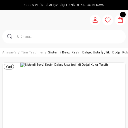
3000 ₺ VE ÜZERİ ALIŞVERİŞLERİNİZDE KARGO BEDAVA!
Anasayfa
Tüm Tesbihler
Sistemli Beyzi Kesim Dalgıç Usta İşçilikli Doğal Ku
Yeni