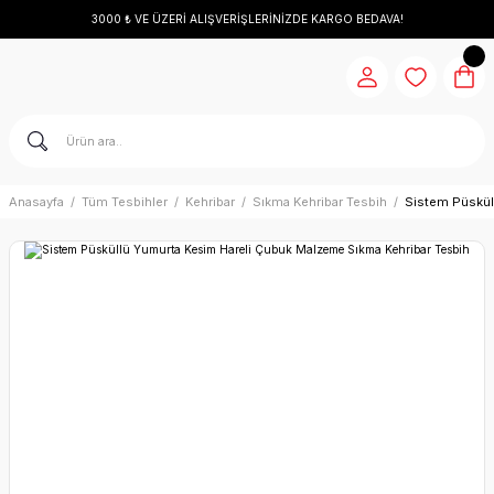
3000 ₺ VE ÜZERİ ALIŞVERİŞLERİNİZDE KARGO BEDAVA!
Anasayfa
Tüm Tesbihler
Kehribar
Sıkma Kehribar Tesbih
Sistem Püskül