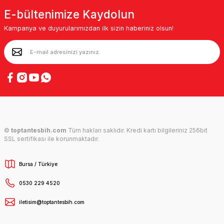
E-bültenimize Kaydolun
Kampanya ve duyurularımızdan ilk sizin haberiniz olsun!
©
toptantesbih.com
Tüm hakları saklıdır. Kredi kartı bilgileriniz 256bit
SSL sertifikası ile korunmaktadır.
Bursa / Türkiye
0530 229 4520
iletisim@toptantesbih.com