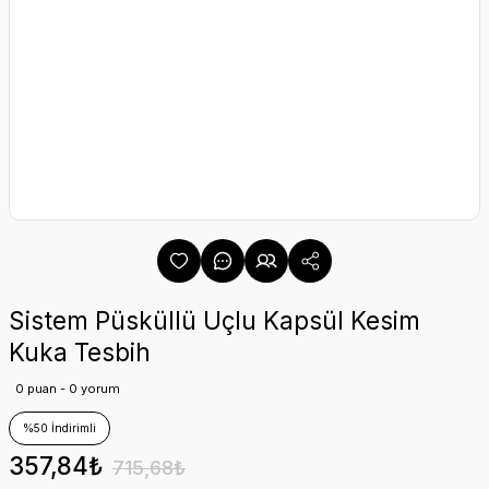
Sistem Püsküllü Uçlu Kapsül Kesim
Kuka Tesbih
0 puan - 0 yorum
%50 İndirimli
357,84₺
715,68₺