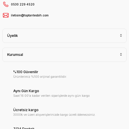
0530 229 4520
iletisim@toptantesbih.com
Üyelik
Kurumsal
%100 Güvenilir
Ürünlerimiz %100 orijinal garantilidir.
Aynı Gün Kargo
Saat 16:00'a kadar verilen siparişlerde aynı gün kargo
Ücretsiz kargo
3000₺ ve üzeri alışverişlerinizde kargo ücreti ödemezsiniz.
7/24 Destek