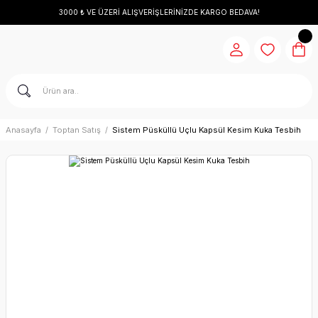
3000 ₺ VE ÜZERİ ALIŞVERİŞLERİNİZDE KARGO BEDAVA!
Anasayfa
Toptan Satış
Sistem Püsküllü Uçlu Kapsül Kesim Kuka Tesbih