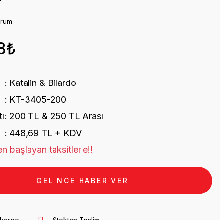
orum
3₺
Katalin & Bilardo
KT-3405-200
tı
200 TL & 250 TL Arası
448,69 TL + KDV
n başlayan taksitlerle!!
GELİNCE HABER VER
 kargo
Stoktan Teslim