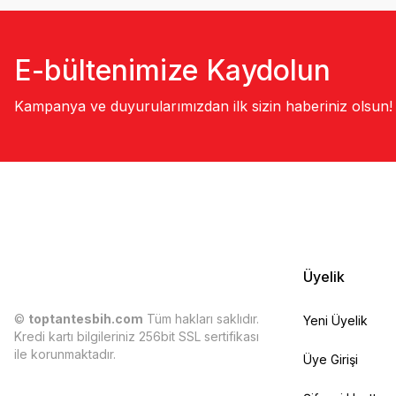
E-bültenimize Kaydolun
Kampanya ve duyurularımızdan ilk sizin haberiniz olsun!
Üyelik
©
toptantesbih.com
Tüm hakları saklıdır.
Yeni Üyelik
Kredi kartı bilgileriniz 256bit SSL sertifikası
ile korunmaktadır.
Üye Girişi