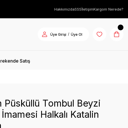
Hakkımızda
SSS
İletişim
Kargom Nerede?
/
Üye Girişi
Üye Ol
rekende Satış
 Püsküllü Tombul Beyzi
İmamesi Halkalı Katalin
h