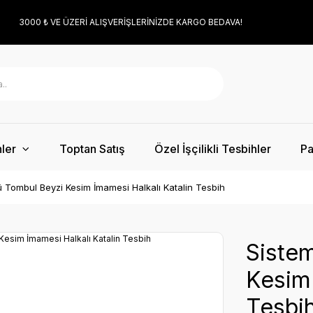
3000 ₺ VE ÜZERİ ALIŞVERİŞLERİNİZDE KARGO BEDAVA!
ler
Toptan Satış
Özel İşçilikli Tesbihler
Pa
ü Tombul Beyzi Kesim İmamesi Halkalı Katalin Tesbih
Sistem
Kesim 
Tesbi