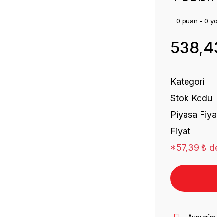
0 puan - 0 y
538,4
Kategori
Stok Kodu
Piyasa Fiya
Fiyat
*57,39 ₺ de
Aynı gün