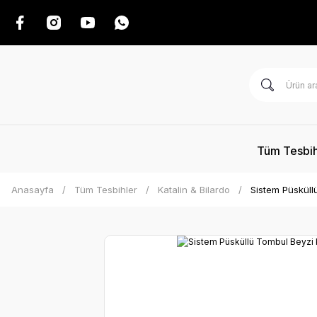
Tüm Tesbih
Anasayfa
Tüm Tesbihler
Katalin & Bilardo
Sistem Püsküll