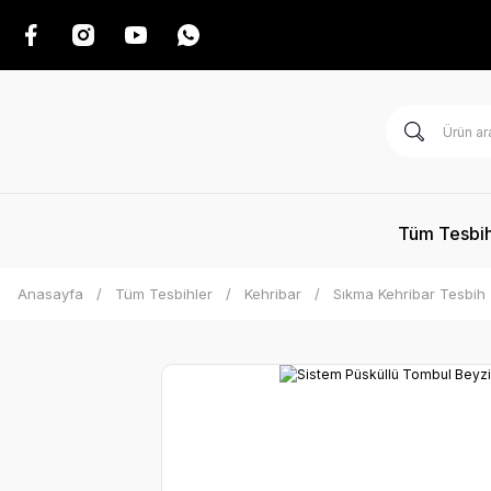
Tüm Tesbih
Anasayfa
Tüm Tesbihler
Kehribar
Sıkma Kehribar Tesbih