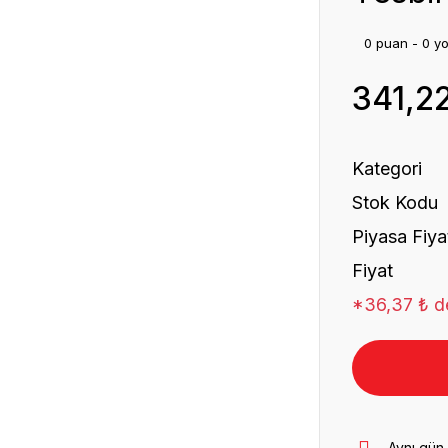
0 puan - 0 y
341,2
Kategori
Stok Kodu
Piyasa Fiya
Fiyat
*36,37 ₺ de
Aynı gün