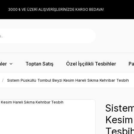
3000 ₺ VE ÜZERİ ALIŞVERİŞLERİNİZDE KARGO BEDAVA!
ler
Toptan Satış
Özel İşçilikli Tesbihler
Pa
Sistem Püsküllü Tombul Beyzi Kesim Hareli Sıkma Kehribar Tesbih
Sistem
Kesim 
Tesbi