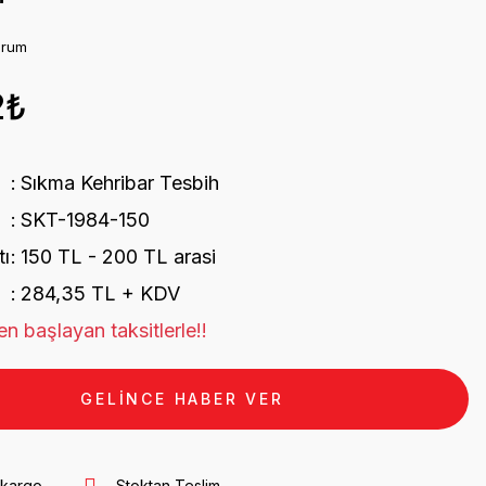
orum
2₺
Sıkma Kehribar Tesbih
SKT-1984-150
tı
150 TL - 200 TL arasi
284,35 TL + KDV
n başlayan taksitlerle!!
GELİNCE HABER VER
 kargo
Stoktan Teslim