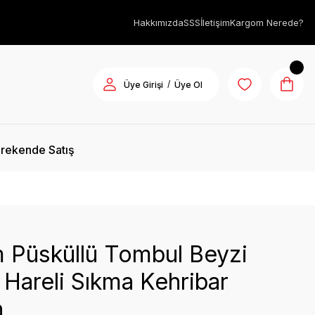
Hakkımızda
SSS
İletişim
Kargom Nerede?
/
Üye Girişi
Üye Ol
rekende Satış
 Püsküllü Tombul Beyzi
Hareli Sıkma Kehribar
h