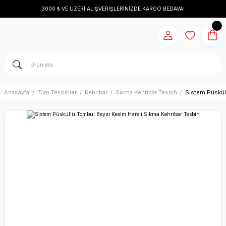
3000 ₺ VE ÜZERİ ALIŞVERİŞLERİNİZDE KARGO BEDAVA!
Anasayfa
Tüm Tesbihler
Kehribar
Sıkma Kehribar Tesbih
Sistem Püskül