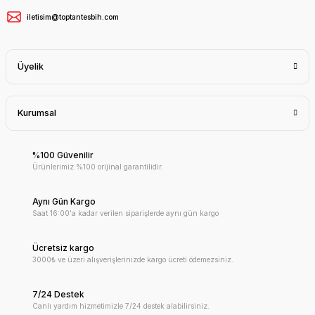
iletisim@toptantesbih.com
Üyelik
Kurumsal
%100 Güvenilir
Ürünlerimiz %100 orijinal garantilidir.
Aynı Gün Kargo
Saat 16:00'a kadar verilen siparişlerde aynı gün kargo
Ücretsiz kargo
3000₺ ve üzeri alışverişlerinizde kargo ücreti ödemezsiniz.
7/24 Destek
Canlı yardım hizmetimizle 7/24 destek alabilirsiniz.