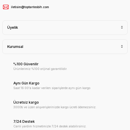
iletisim@toptantesbih.com
Üyelik
Kurumsal
%100 Güvenilir
Ürünlerimiz %100 orijinal garantilidir.
Aynı Gün Kargo
Saat 16:00'a kadar verilen siparişlerde aynı gün kargo
Ücretsiz kargo
3000₺ ve üzeri alışverişlerinizde kargo ücreti ödemezsiniz.
7/24 Destek
Canlı yardım hizmetimizle 7/24 destek alabilirsiniz.