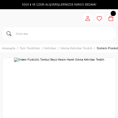
3000 ₺ VE ÜZERİ ALIŞVERİŞLERİNİZDE KARGO BEDAVA!
Anasayfa
Tüm Tesbihler
Kehribar
Sıkma Kehribar Tesbih
Sistem Püskül