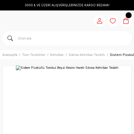
3000 ₺ VE ÜZERİ ALIŞVERİŞLERİNİZDE KARGO BEDAVA!
Anasayfa
Tüm Tesbihler
Kehribar
Sıkma Kehribar Tesbih
Sistem Püskül