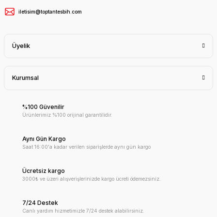
iletisim@toptantesbih.com
Üyelik
Kurumsal
%100 Güvenilir
Ürünlerimiz %100 orijinal garantilidir.
Aynı Gün Kargo
Saat 16:00'a kadar verilen siparişlerde aynı gün kargo
Ücretsiz kargo
3000₺ ve üzeri alışverişlerinizde kargo ücreti ödemezsiniz.
7/24 Destek
Canlı yardım hizmetimizle 7/24 destek alabilirsiniz.