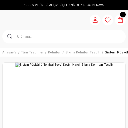
3000 ₺ VE ÜZERİ ALIŞVERİŞLERİNİZDE KARGO BEDAVA!
Anasayfa
Tüm Tesbihler
Kehribar
Sıkma Kehribar Tesbih
Sistem Püskül