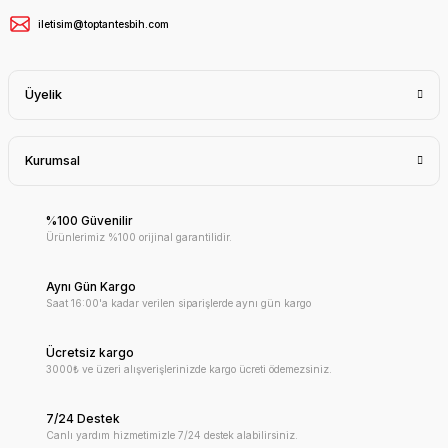
iletisim@toptantesbih.com
Üyelik
Kurumsal
%100 Güvenilir
Ürünlerimiz %100 orijinal garantilidir.
Aynı Gün Kargo
Saat 16:00'a kadar verilen siparişlerde aynı gün kargo
Ücretsiz kargo
3000₺ ve üzeri alışverişlerinizde kargo ücreti ödemezsiniz.
7/24 Destek
Canlı yardım hizmetimizle 7/24 destek alabilirsiniz.