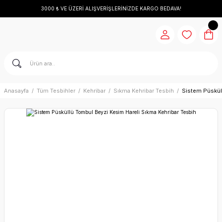
3000 ₺ VE ÜZERİ ALIŞVERİŞLERİNİZDE KARGO BEDAVA!
Anasayfa
Tüm Tesbihler
Kehribar
Sıkma Kehribar Tesbih
Sistem Püskül