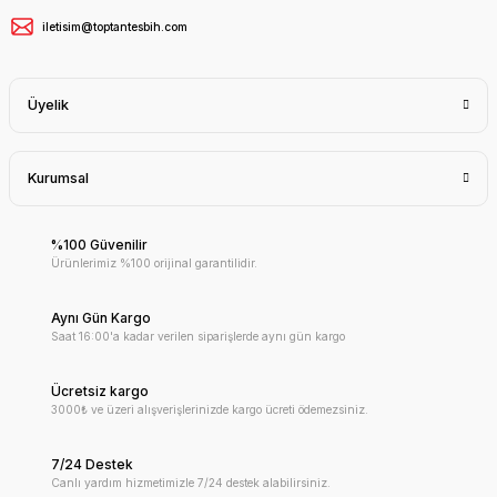
iletisim@toptantesbih.com
Üyelik
Kurumsal
%100 Güvenilir
Ürünlerimiz %100 orijinal garantilidir.
Aynı Gün Kargo
Saat 16:00'a kadar verilen siparişlerde aynı gün kargo
Ücretsiz kargo
3000₺ ve üzeri alışverişlerinizde kargo ücreti ödemezsiniz.
7/24 Destek
Canlı yardım hizmetimizle 7/24 destek alabilirsiniz.