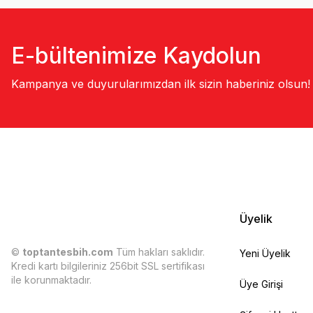
E-bültenimize Kaydolun
Kampanya ve duyurularımızdan ilk sizin haberiniz olsun!
Üyelik
©
toptantesbih.com
Tüm hakları saklıdır.
Yeni Üyelik
Kredi kartı bilgileriniz 256bit SSL sertifikası
ile korunmaktadır.
Üye Girişi