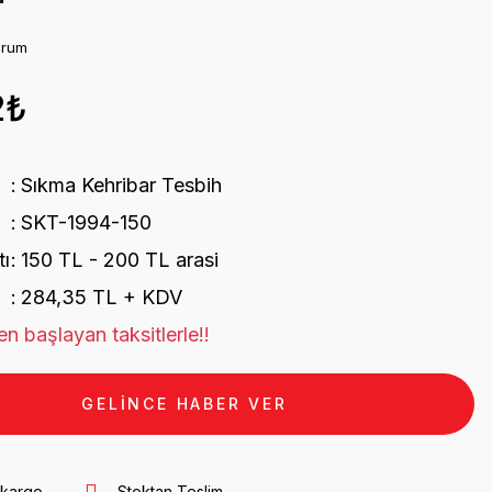
orum
2₺
Sıkma Kehribar Tesbih
SKT-1994-150
tı
150 TL - 200 TL arasi
284,35 TL + KDV
n başlayan taksitlerle!!
GELİNCE HABER VER
 kargo
Stoktan Teslim