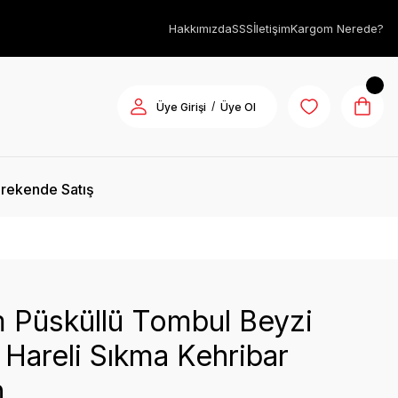
Hakkımızda
SSS
İletişim
Kargom Nerede?
/
Üye Girişi
Üye Ol
rekende Satış
 Püsküllü Tombul Beyzi
Hareli Sıkma Kehribar
h