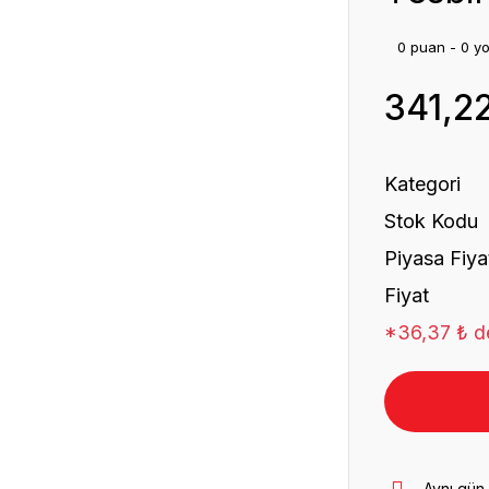
0 puan - 0 y
341,2
Kategori
Stok Kodu
Piyasa Fiya
Fiyat
*36,37 ₺ de
Aynı gün