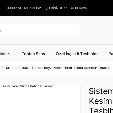
3000 ₺ VE ÜZERİ ALIŞVERİŞLERİNİZDE KARGO BEDAVA!
ler
Toptan Satış
Özel İşçilikli Tesbihler
Pa
Sistem Püsküllü Tombul Beyzi Kesim Hareli Sıkma Kehribar Tesbih
Sistem
Kesim 
Tesbi