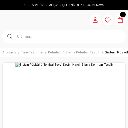
3000 ₺ VE ÜZERİ ALIŞVERİŞLERİNİZDE KARGO BEDAVA!
Anasayfa
Tüm Tesbihler
Kehribar
Sıkma Kehribar Tesbih
Sistem Püskül