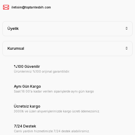
iletisim@toptantesbih.com
Üyelik
Kurumsal
%100 Güvenilir
Ürünlerimiz %100 orijinal garantilidir.
Aynı Gün Kargo
Saat 16:00'a kadar verilen siparişlerde aynı gün kargo
Ücretsiz kargo
3000₺ ve üzeri alışverişlerinizde kargo ücreti ödemezsiniz.
7/24 Destek
Canlı yardım hizmetimizle 7/24 destek alabilirsiniz.