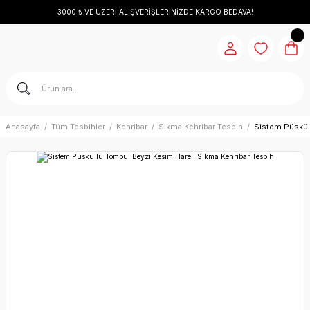
3000 ₺ VE ÜZERİ ALIŞVERİŞLERİNİZDE KARGO BEDAVA!
Anasayfa
Tüm Tesbihler
Kehribar
Sıkma Kehribar Tesbih
Sistem Püskül