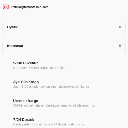
iletisim@toptantesbih.com
Üyelik
Kurumsal
%100 Güvenilir
Ürünlerimiz %100 orijinal garantilidir.
Aynı Gün Kargo
Saat 16:00'a kadar verilen siparişlerde aynı gün kargo
Ücretsiz kargo
3000₺ ve üzeri alışverişlerinizde kargo ücreti ödemezsiniz.
7/24 Destek
Canlı yardım hizmetimizle 7/24 destek alabilirsiniz.