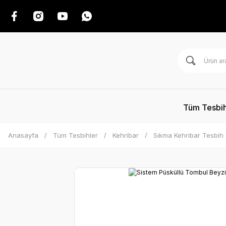
Tüm Tesbih
Anasayfa
Tüm Tesbihler
Kehribar
Sıkma Kehribar Tesbih