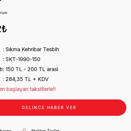
orum
2₺
Sıkma Kehribar Tesbih
SKT-1990-150
tı
150 TL - 200 TL arasi
284,35 TL + KDV
n başlayan taksitlerle!!
GELİNCE HABER VER
 kargo
Stoktan Teslim