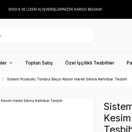
3000 ₺ VE ÜZERİ ALIŞVERİŞLERİNİZDE KARGO BEDAVA!
ler
Toptan Satış
Özel İşçilikli Tesbihler
Pa
Sistem Püsküllü Tombul Beyzi Kesim Hareli Sıkma Kehribar Tesbih
Sistem
Kesim 
Tesbi