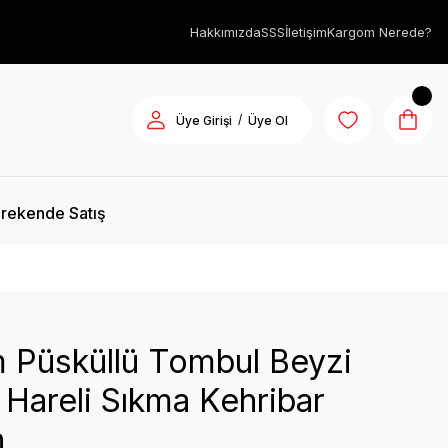
Hakkımızda
SSS
İletişim
Kargom Nerede?
/
Üye Girişi
Üye Ol
rekende Satış
 Püsküllü Tombul Beyzi
Hareli Sıkma Kehribar
h