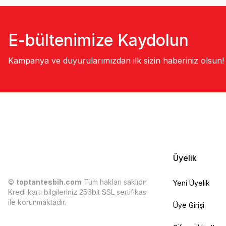
E-bültenimize Kaydolun
Kampanya ve duyurularımızdan ilk sizin haberiniz olsun!
Üyelik
©
toptantesbih.com
Tüm hakları saklıdır.
Yeni Üyelik
Kredi kartı bilgileriniz 256bit SSL sertifikası
ile korunmaktadır.
Üye Girişi