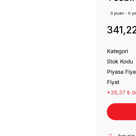
0 puan - 0 y
341,2
Kategori
Stok Kodu
Piyasa Fiya
Fiyat
*36,37 ₺ de
Aynı gün