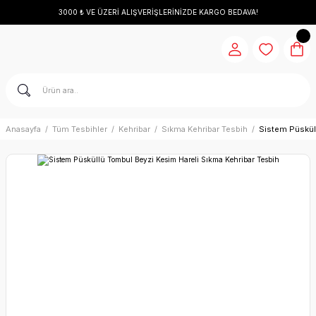
3000 ₺ VE ÜZERİ ALIŞVERİŞLERİNİZDE KARGO BEDAVA!
Anasayfa
Tüm Tesbihler
Kehribar
Sıkma Kehribar Tesbih
Sistem Püskül