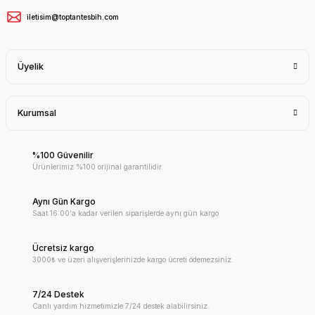
iletisim@toptantesbih.com
Üyelik
Kurumsal
%100 Güvenilir
Ürünlerimiz %100 orijinal garantilidir.
Aynı Gün Kargo
Saat 16:00'a kadar verilen siparişlerde aynı gün kargo
Ücretsiz kargo
3000₺ ve üzeri alışverişlerinizde kargo ücreti ödemezsiniz.
7/24 Destek
Canlı yardım hizmetimizle 7/24 destek alabilirsiniz.