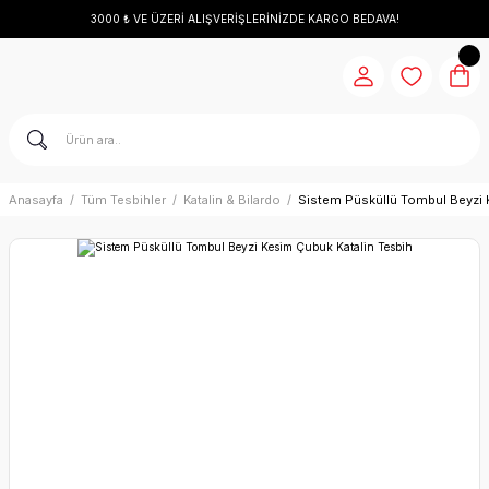
3000 ₺ VE ÜZERİ ALIŞVERİŞLERİNİZDE KARGO BEDAVA!
Anasayfa
Tüm Tesbihler
Katalin & Bilardo
Sistem Püsküllü Tombul Beyzi 