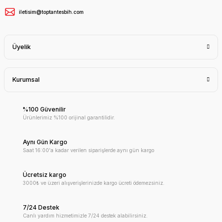
iletisim@toptantesbih.com
Üyelik
Kurumsal
%100 Güvenilir
Ürünlerimiz %100 orijinal garantilidir.
Aynı Gün Kargo
Saat 16:00'a kadar verilen siparişlerde aynı gün kargo
Ücretsiz kargo
3000₺ ve üzeri alışverişlerinizde kargo ücreti ödemezsiniz.
7/24 Destek
Canlı yardım hizmetimizle 7/24 destek alabilirsiniz.