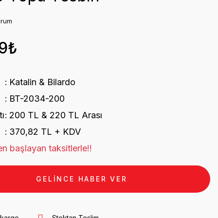
orum
9₺
Katalin & Bilardo
BT-2034-200
tı
200 TL & 220 TL Arası
370,82 TL + KDV
n başlayan taksitlerle!!
GELİNCE HABER VER
 kargo
Stoktan Teslim