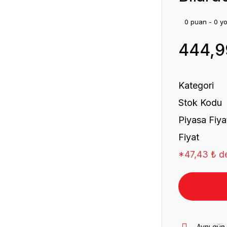
0 puan - 0 y
444,9
Kategori
Stok Kodu
Piyasa Fiya
Fiyat
*47,43 ₺ de
Aynı gün