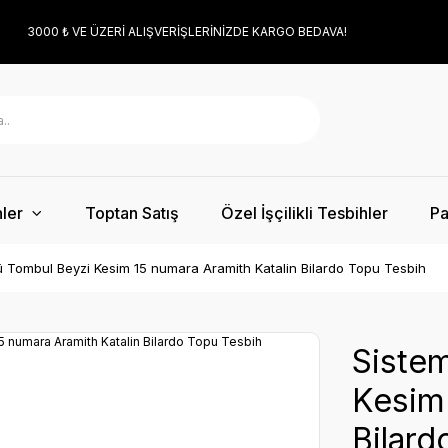
3000 ₺ VE ÜZERİ ALIŞVERİŞLERİNİZDE KARGO BEDAVA!
ler
Toptan Satış
Özel İşçilikli Tesbihler
Pa
ü Tombul Beyzi Kesim 15 numara Aramith Katalin Bilardo Topu Tesbih
Sistem
Kesim 
Bilard