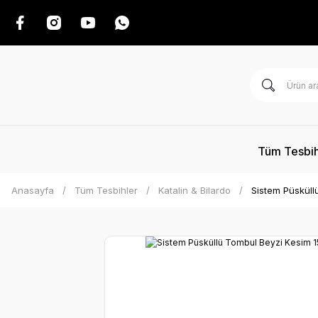
Tüm Tesbih
Anasayfa
Tüm Tesbihler
Katalin & Bilardo
Sistem Püsküll