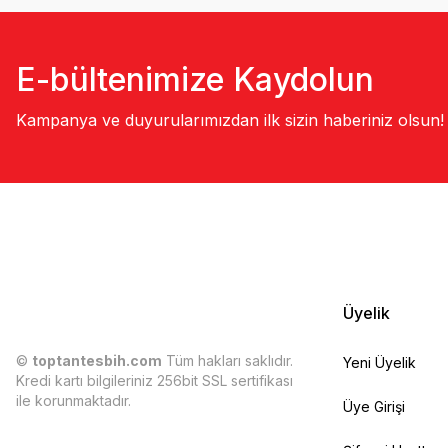
E-bültenimize Kaydolun
Kampanya ve duyurularımızdan ilk sizin haberiniz olsun!
Üyelik
©
toptantesbih.com
Tüm hakları saklıdır.
Yeni Üyelik
Kredi kartı bilgileriniz 256bit SSL sertifikası
ile korunmaktadır.
Üye Girişi