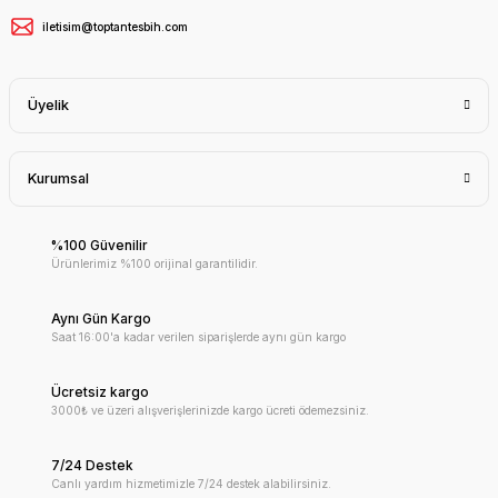
iletisim@toptantesbih.com
Üyelik
Kurumsal
%100 Güvenilir
Ürünlerimiz %100 orijinal garantilidir.
Aynı Gün Kargo
Saat 16:00'a kadar verilen siparişlerde aynı gün kargo
Ücretsiz kargo
3000₺ ve üzeri alışverişlerinizde kargo ücreti ödemezsiniz.
7/24 Destek
Canlı yardım hizmetimizle 7/24 destek alabilirsiniz.