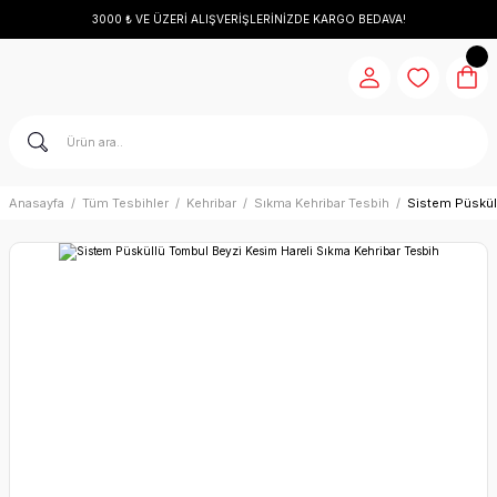
3000 ₺ VE ÜZERİ ALIŞVERİŞLERİNİZDE KARGO BEDAVA!
Anasayfa
Tüm Tesbihler
Kehribar
Sıkma Kehribar Tesbih
Sistem Püskül