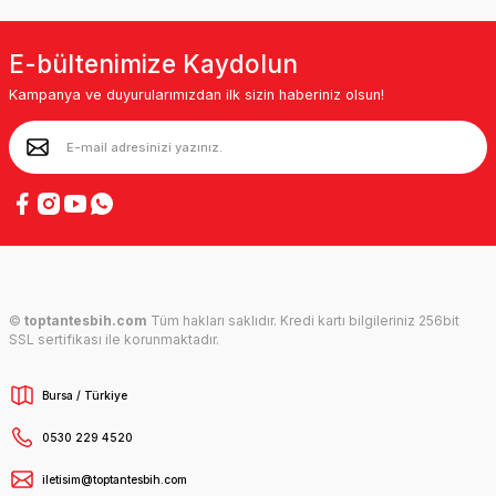
E-bültenimize Kaydolun
Kampanya ve duyurularımızdan ilk sizin haberiniz olsun!
©
toptantesbih.com
Tüm hakları saklıdır. Kredi kartı bilgileriniz 256bit
SSL sertifikası ile korunmaktadır.
Bursa / Türkiye
0530 229 4520
iletisim@toptantesbih.com