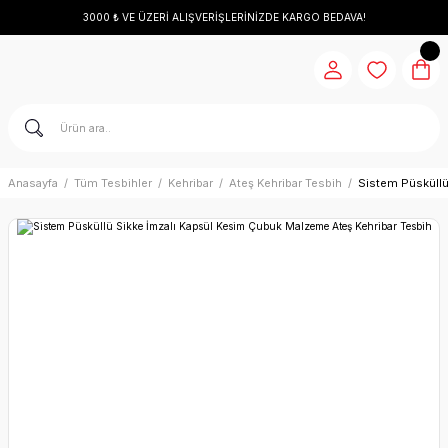
3000 ₺ VE ÜZERİ ALIŞVERİŞLERİNİZDE KARGO BEDAVA!
Anasayfa
Tüm Tesbihler
Kehribar
Ateş Kehribar Tesbih
Sistem Püsküllü