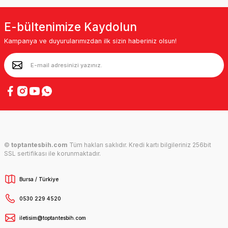
E-bültenimize Kaydolun
Kampanya ve duyurularımızdan ilk sizin haberiniz olsun!
©
toptantesbih.com
Tüm hakları saklıdır. Kredi kartı bilgileriniz 256bit
SSL sertifikası ile korunmaktadır.
Bursa / Türkiye
0530 229 4520
iletisim@toptantesbih.com