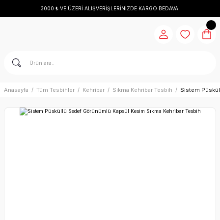
3000 ₺ VE ÜZERİ ALIŞVERİŞLERİNİZDE KARGO BEDAVA!
Anasayfa
Tüm Tesbihler
Kehribar
Sıkma Kehribar Tesbih
Sistem Püskül