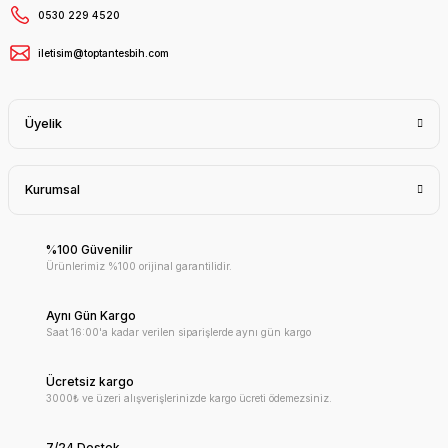
0530 229 4520
iletisim@toptantesbih.com
Üyelik
Kurumsal
%100 Güvenilir
Ürünlerimiz %100 orijinal garantilidir.
Aynı Gün Kargo
Saat 16:00'a kadar verilen siparişlerde aynı gün kargo
Ücretsiz kargo
3000₺ ve üzeri alışverişlerinizde kargo ücreti ödemezsiniz.
7/24 Destek