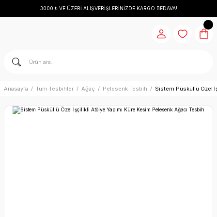
3000 ₺ VE ÜZERİ ALIŞVERİŞLERİNİZDE KARGO BEDAVA!
Anasayfa
Tüm Tesbihler
Ağaç
Pelesenk Tesbih
Sistem Püsküllü Özel İ