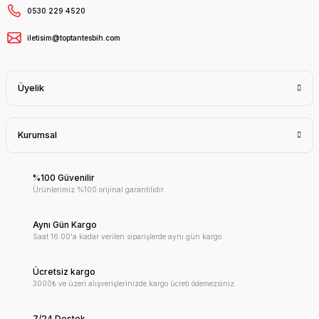
0530 229 4520
iletisim@toptantesbih.com
Üyelik
Kurumsal
%100 Güvenilir
Ürünlerimiz %100 orijinal garantilidir.
Aynı Gün Kargo
Saat 16:00'a kadar verilen siparişlerde aynı gün kargo
Ücretsiz kargo
3000₺ ve üzeri alışverişlerinizde kargo ücreti ödemezsiniz.
7/24 Destek