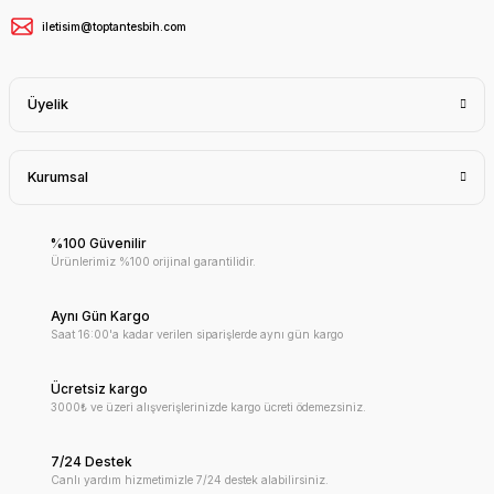
iletisim@toptantesbih.com
Üyelik
Kurumsal
%100 Güvenilir
Ürünlerimiz %100 orijinal garantilidir.
Aynı Gün Kargo
Saat 16:00'a kadar verilen siparişlerde aynı gün kargo
Ücretsiz kargo
3000₺ ve üzeri alışverişlerinizde kargo ücreti ödemezsiniz.
7/24 Destek
Canlı yardım hizmetimizle 7/24 destek alabilirsiniz.