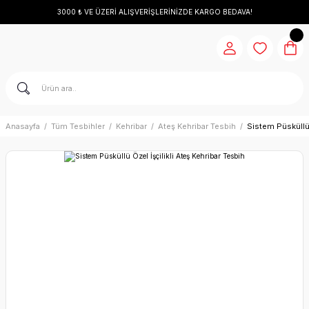
3000 ₺ VE ÜZERİ ALIŞVERİŞLERİNİZDE KARGO BEDAVA!
Anasayfa
Tüm Tesbihler
Kehribar
Ateş Kehribar Tesbih
Sistem Püsküllü 