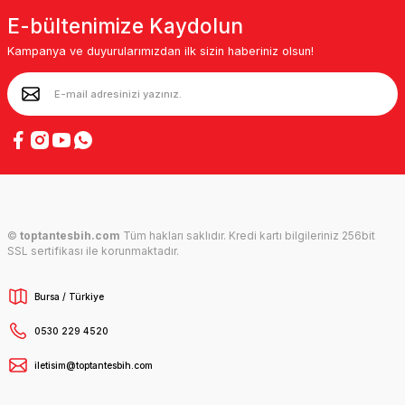
E-bültenimize Kaydolun
Kampanya ve duyurularımızdan ilk sizin haberiniz olsun!
©
toptantesbih.com
Tüm hakları saklıdır. Kredi kartı bilgileriniz 256bit
SSL sertifikası ile korunmaktadır.
Bursa / Türkiye
0530 229 4520
iletisim@toptantesbih.com