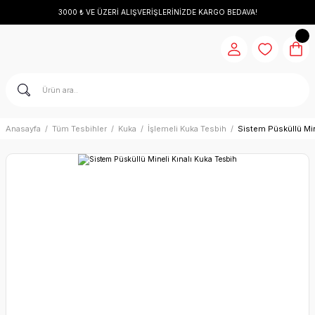
3000 ₺ VE ÜZERİ ALIŞVERİŞLERİNİZDE KARGO BEDAVA!
Anasayfa
Tüm Tesbihler
Kuka
İşlemeli Kuka Tesbih
Sistem Püsküllü Min